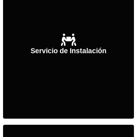
Nos encargamos de la
instalación
de los Aires
Acondicionados que usted necesite, sin importar
que sea para su Hogar, Comunidas de Vecinos,
Servicio de Instalación
Negocio, Hotel u Oficina en
toda la provincia
Almería.