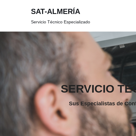
SAT-ALMERÍA
Saltar
Servicio Técnico Especializado
al
contenido
SERVICIO TÉ
Sus Especialistas de Conf