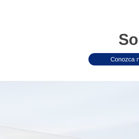
So
Conozca n