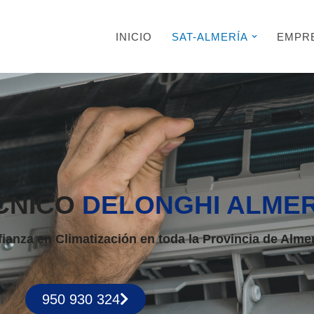
INICIO
SAT-ALMERÍA
EMPR
CNICO
DELONGHI ALMER
ianza en Climatización en toda la Provincia de Alme
950 930 324